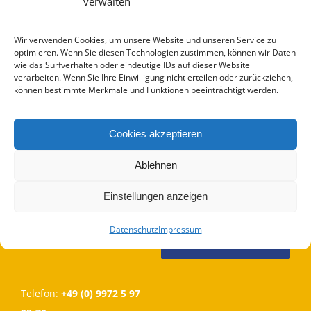
verwalten
Wir verwenden Cookies, um unsere Website und unseren Service zu
optimieren. Wenn Sie diesen Technologien zustimmen, können wir Daten
wie das Surfverhalten oder eindeutige IDs auf dieser Website
verarbeiten. Wenn Sie Ihre Einwilligung nicht erteilen oder zurückziehen,
können bestimmte Merkmale und Funktionen beeinträchtigt werden.
Cookies akzeptieren
INFOMAIL
kifas gemeinnützige
BESTELLEN
GmbH
Ablehnen
KAB-Institut für Fortbildung
JAHRESPROGRAMM
Einstellungen anzeigen
2027
& angewandte Sozialethik
Marktplatz 8
Datenschutz
Impressum
JAHRESPROGRAMM
93449 Waldmünchen
MAV 2026
Telefon:
+49 (0) 9972 5 97