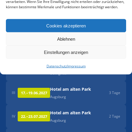
verarbeiten. Wenn Sie Ihre Einwilligung nicht erteilen oder zurückziehen,
4 × 4 Std.
können bestimmte Merkmale und Funktionen beeinträchtigt werden.
online-Vertiefung…
Cookies akzeptieren
Ablehnen
Schloss Hirschberg
I
25.–27.01.2027
3 Tage
Beilngries
Einstellungen anzeigen
Schloss Hirschberg
Datenschutz
Impressum
II
15.–16.04.2027
2 Tage
Beilngries
Hotel am alten Park
III
17.–19.06.2027
3 Tage
Augsburg
Hotel am alten Park
IV
22.–23.07.2027
2 Tage
Augsburg