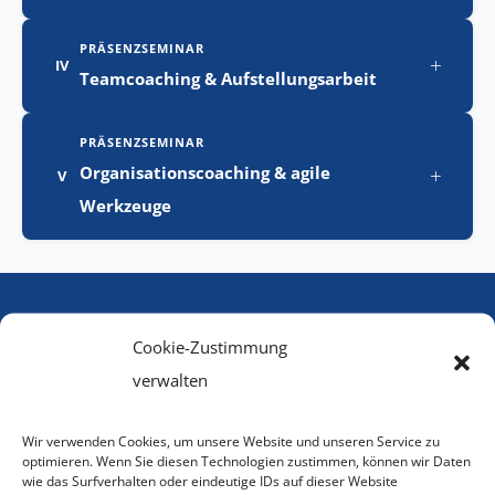
PRÄSENZSEMINAR
+
IV
Teamcoaching & Aufstellungsarbeit
PRÄSENZSEMINAR
+
Organisationscoaching & agile
V
Werkzeuge
TERMINE & ORTE
Cookie-Zustimmung
Wann und wo
verwalten
Fünf Präsenzseminare an zwei Tagungsorten – ergänzt
Wir verwenden Cookies, um unsere Website und unseren Service zu
durch vier Online-Vertiefungen in Ihrer Peer-Gruppe.
optimieren. Wenn Sie diesen Technologien zustimmen, können wir Daten
wie das Surfverhalten oder eindeutige IDs auf dieser Website