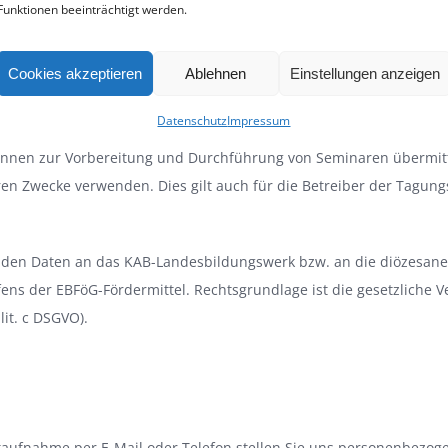
Funktionen beeinträchtigt werden.
E (Hoster der Lernplattform)
chulungen)
Cookies akzeptieren
Ablehnen
Einstellungen anzeigen
Betreiben der Meta Fanpages (Facebook und Instagram).
Datenschutz
Impressum
nnen zur Vorbereitung und Durchführung von Seminaren übermitte
n Zwecke verwenden. Dies gilt auch für die Betreiber der Tagungsh
den Daten an das KAB-Landesbildungswerk bzw. an die diözesanen
ens der EBFöG-Fördermittel. Rechtsgrundlage ist die gesetzliche 
lit. c DSGVO).
taufnahme per E-Mail oder Telefon stellen Sie uns personenbezog