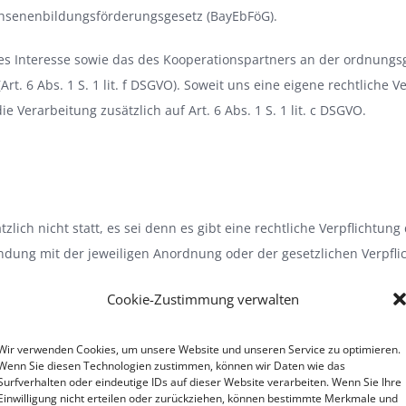
senenbildungsförderungsgesetz (BayEbFöG).
tes Interesse sowie das des Kooperationspartners an der ordnun
Art. 6 Abs. 1 S. 1 lit. f DSGVO). Soweit uns eine eigene rechtlich
ie Verarbeitung zusätzlich auf Art. 6 Abs. 1 S. 1 lit. c DSGVO.
zlich nicht statt, es sei denn es gibt eine rechtliche Verpflichtun
ndung mit der jeweiligen Anordnung oder der gesetzlichen Verpflich
en zu verarbeiten, wenn die Verarbeitung zur Erfüllung einer rechtl
Cookie-Zustimmung verwalten
 der Daten sind öffentliche Stellen im Falle einer rechtlichen Ver
e ggf. gemeinsam mit uns für die Verarbeitung Verantwortliche.
Wir verwenden Cookies, um unsere Website und unseren Service zu optimieren.
Wenn Sie diesen Technologien zustimmen, können wir Daten wie das
Surfverhalten oder eindeutige IDs auf dieser Website verarbeiten. Wenn Sie Ihre
Einwilligung nicht erteilen oder zurückziehen, können bestimmte Merkmale und