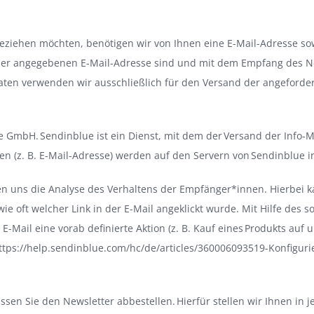
eziehen möchten, benötigen wir von Ihnen eine E-Mail-Adresse so
 der angegebenen E-Mail-Adresse sind und mit dem Empfang des N
 Daten verwenden wir ausschließlich für den Versand der angeforde
ue GmbH. Sendinblue ist ein Dienst, mit dem der Versand der Info-M
n (z. B. E-Mail-Adresse) werden auf den Servern von Sendinblue i
n uns die Analyse des Verhaltens der Empfänger*innen. Hierbei kan
e oft welcher Link in der E-Mail angeklickt wurde. Mit Hilfe des
E-Mail eine vorab definierte Aktion (z. B. Kauf eines Produkts auf 
ttps://help.sendinblue.com/hc/de/articles/360006093519-Konfigur
en Sie den Newsletter abbestellen. Hierfür stellen wir Ihnen in 