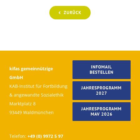
ZURÜCK
INFOMAIL
kifas gemeinnützige
BESTELLEN
GmbH
KAB-Institut für Fortbildung
JAHRESPROGRAMM
2027
& angewandte Sozialethik
Marktplatz 8
JAHRESPROGRAMM
93449 Waldmünchen
MAV 2026
Telefon:
+49 (0) 9972 5 97