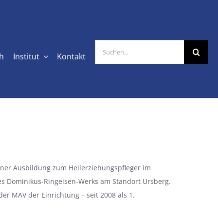
Suche
ch
Institut
Kontakt
nach:
einer Ausbildung zum Heilerziehungspfleger im
es Dominikus-Ringeisen-Werks am Standort Ursberg.
 der MAV der Einrichtung – seit 2008 als 1.