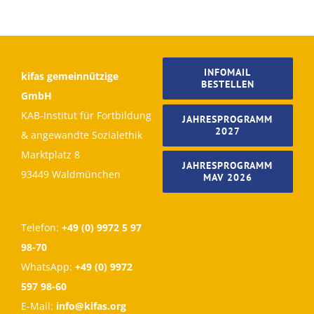
INFOMAIL
kifas gemeinnützige
BESTELLEN
GmbH
KAB-Institut für Fortbildung
JAHRESPROGRAMM
2027
& angewandte Sozialethik
Marktplatz 8
JAHRESPROGRAMM
93449 Waldmünchen
MAV 2026
Telefon:
+49 (0) 9972 5 97
98-70
WhatsApp:
+49 (0) 9972
597 98-60
E-Mail:
info@kifas.org