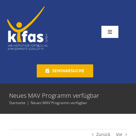
Zum
Inhalt
springen
Toggle
Navigation
Seminare
Fachtagung
SEMINARSUCHE
Inhouse
Neues MAV Programm verfügbar
Startseite
Neues MAV Programm verfügbar
digital.kifas.org
Organisations-/Konfliktcoach
Zurück
Vor