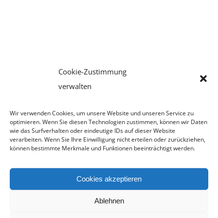
Cookie-Zustimmung
verwalten
Wir verwenden Cookies, um unsere Website und unseren Service zu
optimieren. Wenn Sie diesen Technologien zustimmen, können wir Daten
wie das Surfverhalten oder eindeutige IDs auf dieser Website
Von
projektkifas
|
April 1st, 2021
|
Kifas Neuigkeiten
|
0
verarbeiten. Wenn Sie Ihre Einwilligung nicht erteilen oder zurückziehen,
Kommentare
können bestimmte Merkmale und Funktionen beeinträchtigt werden.
Cookies akzeptieren
Ablehnen
Suche